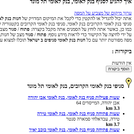
איך להגיע לסניף בנק לאומי, בנק לאומי תל מונד
ערוך מיקום של מצביע על המפה
אתה יכול להגדיל או להקטין כדי לקבל את המיקום המדויק של
חנות בנק לאומ
סניפי בנק לאומי הקרובים בנק לאומי, סניפי בנק לאומי הקרובים בקטגוריה 
כמו כן, כאשר אתה לוחץ על הסמנים אתה מקבל בקצרה:
פתוח
/
סגור
מצב ש
על ידי לחיצה על הקישור כדי לראות מידע נוסף:
פתוח
/
סגור
מצב של חנות,
מפה מפורטת יותר עם כל
חנות בנק לאומי סניפים ב ישראל
תוכלו למצוא על
ביקורות :
אין הודעות
הוסף ביקורת
סניפי בנק לאומי הקרובים, בנק לאומי תל מונד
שעות פעילות סניף בנק לאומי, בנק לאומי אבן יהודה
אבן יהודה, המייסדים 64
3.3 km
שעות פתיחה סניף בנק לאומי, בנק לאומי טירה
טירה, עבדאלחי סמארה סנטר
3.7 km
שעות פתיחה סניף בנק לאומי, בנק לאומי כוכב יאיר