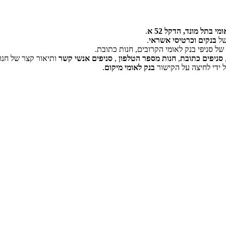
י בתל מונד, הדקל 52 א
.
של
בנקים וכרטיסי אשראי
.
ל סניפי בנק לאומי הקרובים, חנות כתובת.
‏דף זה לא יכול לטעון את מפות Google כראוי.
סניפים כתובת
,
חנות מספר הטלפון
,
סניפים אנשי קשר
ותיאור קצר של חנו
 ידי לחיצה על הקישור
בנק לאומי מיקום
.
אישור
האם האתר הזה בבעלותך?