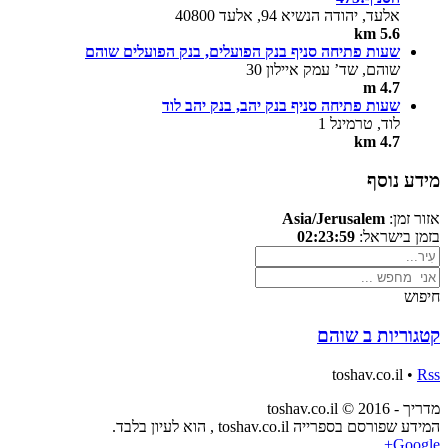
אלעד, יהודה הנשיא 94, אלעד 40800
5.6 km
שעות פתיחה סניף בנק הפועלים, בנק הפועלים שוהם
שוהם, שד’ עמק איילון 30
4.7 m
שעות פתיחה סניף בנק יהב, בנק יהב לוד
לוד, טרמינל 1
4.7 km
מידע נוסף
אזור זמן:
Asia/Jerusalem
בזמן בישראל:
02:23:59
חיפוש
קטגוריות ב שוהם
toshav.co.il •
Rss
מדריך - toshav.co.il © 2016
המידע שפורסם בספרייה toshav.co.il , הוא לעיון בלבד.
Google+