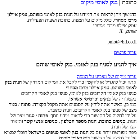
כתובת |
בנק לאומי מיקום
בהמשך ניתן לראות את המידע על
חנות בנק לאומי בשוהם, עמק איילון
מרכז מסחרי
, כולל מיקום על המפה, כתובת ושעות הפעילות.
עמק איילון מרכז מסחרי
שוהם
,
IL
pniot@bll.co.il
ערוך פרטים
איך להגיע לסניף בנק לאומי, בנק לאומי שוהם
ערוך מיקום של מצביע על המפה
אתה יכול להגדיל או להקטין כדי לקבל את המיקום המדויק של
חנות בנק
לאומי בשוהם, עמק איילון מרכז מסחרי
.
סניפי בנק לאומי הקרובים בנק לאומי, סניפי בנק לאומי הקרובים
‏דף זה לא יכול לטעון את מפות Google כראוי.
בקטגוריה של
בנקים וכרטיסי אשראי
.
כמו כן, כאשר אתה לוחץ על הסמנים אתה מקבל בקצרה:
פתוח
/
סגור
אישור
האם האתר הזה בבעלותך?
מצב של סניפי בנק לאומי הקרובים, חנות כתובת.
על ידי לחיצה על הקישור כדי לראות מידע נוסף:
פתוח
/
סגור
מצב של
חנות,
סניפים כתובת
,
חנות מספר הטלפון
,
סניפים אנשי קשר
ותיאור
קצר של חנות.
מפה מפורטת יותר עם כל
חנות בנק לאומי סניפים ב ישראל
תוכלו למצוא
על ידי לחיצה על הקישור
בנק לאומי מיקום
.