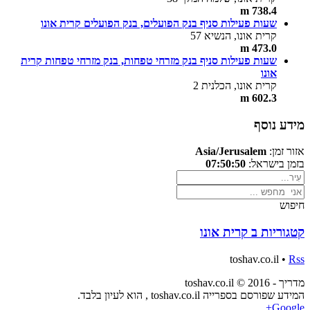
738.4 m
שעות פעילות סניף בנק הפועלים, בנק הפועלים קרית אונו
קרית אונו, הנשיא 57
473.0 m
שעות פעילות סניף בנק מזרחי טפחות, בנק מזרחי טפחות קרית
אונו
קרית אונו, הכלנית 2
602.3 m
מידע נוסף
אזור זמן:
Asia/Jerusalem
בזמן בישראל:
07:50:50
חיפוש
קטגוריות ב קרית אונו
toshav.co.il •
Rss
מדריך - toshav.co.il © 2016
המידע שפורסם בספרייה toshav.co.il , הוא לעיון בלבד.
Google+