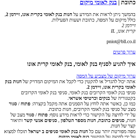
כתובת |
בנק לאומי מיקום
בהמשך ניתן לראות את המידע על
חנות בנק לאומי בקרית אונו, זיידמן 2
,
כולל מיקום על המפה, כתובת ושעות הפעילות.
זיידמן 2
קרית אונו
,
IL
pniot@bll.co.il
ערוך פרטים
איך להגיע לסניף בנק לאומי, בנק לאומי קרית אונו
ערוך מיקום של מצביע על המפה
אתה יכול להגדיל או להקטין כדי לקבל את המיקום המדויק של
חנות בנק
לאומי בקרית אונו, זיידמן 2
.
סניפי בנק לאומי הקרובים בנק לאומי, סניפי בנק לאומי הקרובים
‏דף זה לא יכול לטעון את מפות Google כראוי.
בקטגוריה של
בנקים וכרטיסי אשראי
.
כמו כן, כאשר אתה לוחץ על הסמנים אתה מקבל בקצרה:
פתוח
/
סגור
אישור
האם האתר הזה בבעלותך?
מצב של סניפי בנק לאומי הקרובים, חנות כתובת.
על ידי לחיצה על הקישור כדי לראות מידע נוסף:
פתוח
/
סגור
מצב של
חנות,
סניפים כתובת
,
חנות מספר הטלפון
,
סניפים אנשי קשר
ותיאור
קצר של חנות.
מפה מפורטת יותר עם כל
חנות בנק לאומי סניפים ב ישראל
תוכלו למצוא
על ידי לחיצה על הקישור
בנק לאומי מיקום
.