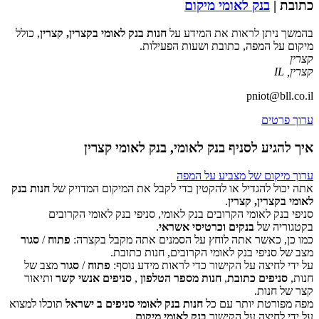
כתובת |
בנק לאומי מיקום
בהמשך ניתן לראות את המידע על
חנות בנק לאומי בקצרין, קצרין
, כולל
מיקום על המפה, כתובת ושעות הפעילות.
קצרין
קצרין
,
IL
pniot@bll.co.il
ערוך פרטים
איך להגיע לסניף בנק לאומי, בנק לאומי קצרין
ערוך מיקום של מצביע על המפה
אתה יכול להגדיל או להקטין כדי לקבל את המיקום המדויק של
חנות בנק
לאומי בקצרין, קצרין
.
סניפי בנק לאומי הקרובים בנק לאומי, סניפי בנק לאומי הקרובים
‏דף זה לא יכול לטעון את מפות Google כראוי.
בקטגוריה של
בנקים וכרטיסי אשראי
.
כמו כן, כאשר אתה לוחץ על הסמנים אתה מקבל בקצרה:
פתוח
/
סגור
אישור
האם האתר הזה בבעלותך?
מצב של סניפי בנק לאומי הקרובים, חנות כתובת.
על ידי לחיצה על הקישור כדי לראות מידע נוסף:
פתוח
/
סגור
מצב של
חנות,
סניפים כתובת
,
חנות מספר הטלפון
,
סניפים אנשי קשר
ותיאור
קצר של חנות.
מפה מפורטת יותר עם כל
חנות בנק לאומי סניפים ב ישראל
תוכלו למצוא
על ידי לחיצה על הקישור
בנק לאומי מיקום
.