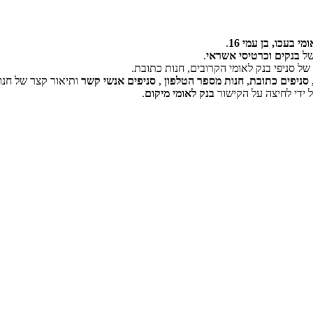
מי בעכו, בן עמי 16
.
של
בנקים וכרטיסי אשראי
.
ל סניפי בנק לאומי הקרובים, חנות כתובת.
‏דף זה לא יכול לטעון את מפות Google כראוי.
סניפים כתובת
,
חנות מספר הטלפון
,
סניפים אנשי קשר
ותיאור קצר של חנו
 ידי לחיצה על הקישור
בנק לאומי מיקום
.
אישור
האם האתר הזה בבעלותך?