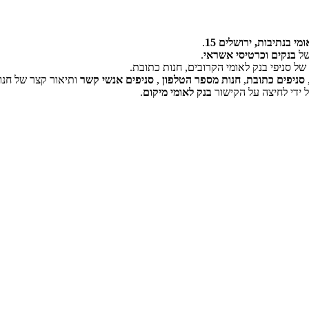
מי בנתיבות, ירושלים 15
.
של
בנקים וכרטיסי אשראי
.
ל סניפי בנק לאומי הקרובים, חנות כתובת.
‏דף זה לא יכול לטעון את מפות Google כראוי.
סניפים כתובת
,
חנות מספר הטלפון
,
סניפים אנשי קשר
ותיאור קצר של חנו
 ידי לחיצה על הקישור
בנק לאומי מיקום
.
אישור
האם האתר הזה בבעלותך?