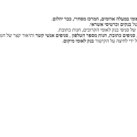
ומי במעלה אדומים, המרכז מסחרי, ככר יהלום
.
של
בנקים וכרטיסי אשראי
.
ל סניפי בנק לאומי הקרובים, חנות כתובת.
‏דף זה לא יכול לטעון את מפות Google כראוי.
סניפים כתובת
,
חנות מספר הטלפון
,
סניפים אנשי קשר
ותיאור קצר של חנו
 ידי לחיצה על הקישור
בנק לאומי מיקום
.
אישור
האם האתר הזה בבעלותך?