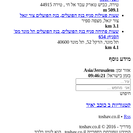
טירה, כביש טארק עבד אל חי , טירה 44915
509.1 m
שעות פעילות סניף בנק הפועלים, בנק הפועלים צור יגאל
צור יגאל, מצפה ספיר
3.1 km
שעות פתיחה סניף בנק הפועלים, בנק הפועלים תל מונד מס'
הסניף: 654
תל מונד, הדקל 52, תל מונד 40600
4.1 km
מידע נוסף
אזור זמן:
Asia/Jerusalem
בזמן בישראל:
09:46:21
חיפוש
קטגוריות ב כוכב יאיר
toshav.co.il •
Rss
מדריך - toshav.co.il © 2016
המידע שפורסם בספרייה toshav.co.il , הוא לעיון בלבד.