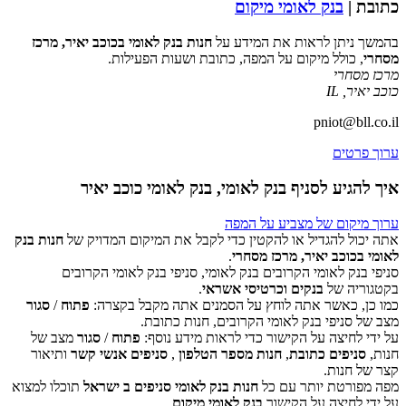
כתובת |
בנק לאומי מיקום
בהמשך ניתן לראות את המידע על
חנות בנק לאומי בכוכב יאיר, מרכז
מסחרי
, כולל מיקום על המפה, כתובת ושעות הפעילות.
מרכז מסחרי
כוכב יאיר
,
IL
pniot@bll.co.il
ערוך פרטים
איך להגיע לסניף בנק לאומי, בנק לאומי כוכב יאיר
ערוך מיקום של מצביע על המפה
אתה יכול להגדיל או להקטין כדי לקבל את המיקום המדויק של
חנות בנק
לאומי בכוכב יאיר, מרכז מסחרי
.
סניפי בנק לאומי הקרובים בנק לאומי, סניפי בנק לאומי הקרובים
‏דף זה לא יכול לטעון את מפות Google כראוי.
בקטגוריה של
בנקים וכרטיסי אשראי
.
כמו כן, כאשר אתה לוחץ על הסמנים אתה מקבל בקצרה:
פתוח
/
סגור
אישור
האם האתר הזה בבעלותך?
מצב של סניפי בנק לאומי הקרובים, חנות כתובת.
על ידי לחיצה על הקישור כדי לראות מידע נוסף:
פתוח
/
סגור
מצב של
חנות,
סניפים כתובת
,
חנות מספר הטלפון
,
סניפים אנשי קשר
ותיאור
קצר של חנות.
מפה מפורטת יותר עם כל
חנות בנק לאומי סניפים ב ישראל
תוכלו למצוא
על ידי לחיצה על הקישור
בנק לאומי מיקום
.