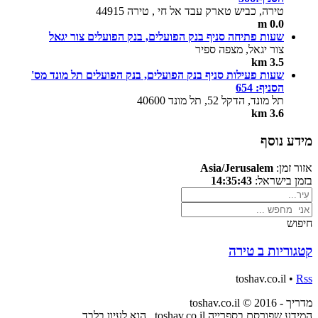
טירה, כביש טארק עבד אל חי , טירה 44915
0.0 m
שעות פתיחה סניף בנק הפועלים, בנק הפועלים צור יגאל
צור יגאל, מצפה ספיר
3.5 km
שעות פעילות סניף בנק הפועלים, בנק הפועלים תל מונד מס'
הסניף: 654
תל מונד, הדקל 52, תל מונד 40600
3.6 km
מידע נוסף
אזור זמן:
Asia/Jerusalem
בזמן בישראל:
14:35:43
חיפוש
קטגוריות ב טירה
toshav.co.il •
Rss
מדריך - toshav.co.il © 2016
המידע שפורסם בספרייה toshav.co.il , הוא לעיון בלבד.