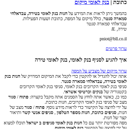
כתובת |
בנק לאומי מיקום
בהמשך ניתן לראות את המידע על
חנות בנק לאומי בטירה, עבדאלחי
סמארה סנטר
, כולל מיקום על המפה, כתובת ושעות הפעילות.
עבדאלחי סמארה סנטר
טירה
,
IL
pniot@bll.co.il
ערוך פרטים
איך להגיע לסניף בנק לאומי, בנק לאומי טירה
ערוך מיקום של מצביע על המפה
אתה יכול להגדיל או להקטין כדי לקבל את המיקום המדויק של
חנות בנק
לאומי בטירה, עבדאלחי סמארה סנטר
.
סניפי בנק לאומי הקרובים בנק לאומי, סניפי בנק לאומי הקרובים
‏דף זה לא יכול לטעון את מפות Google כראוי.
בקטגוריה של
בנקים וכרטיסי אשראי
.
כמו כן, כאשר אתה לוחץ על הסמנים אתה מקבל בקצרה:
פתוח
/
סגור
אישור
האם האתר הזה בבעלותך?
מצב של סניפי בנק לאומי הקרובים, חנות כתובת.
על ידי לחיצה על הקישור כדי לראות מידע נוסף:
פתוח
/
סגור
מצב של
חנות,
סניפים כתובת
,
חנות מספר הטלפון
,
סניפים אנשי קשר
ותיאור
קצר של חנות.
מפה מפורטת יותר עם כל
חנות בנק לאומי סניפים ב ישראל
תוכלו למצוא
על ידי לחיצה על הקישור
בנק לאומי מיקום
.