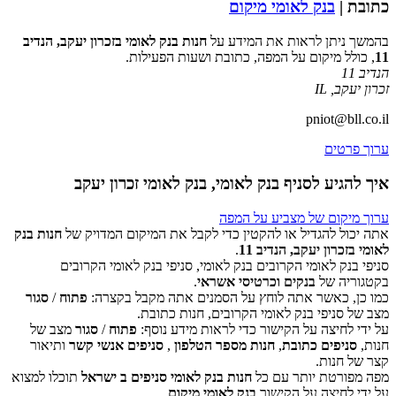
כתובת |
בנק לאומי מיקום
בהמשך ניתן לראות את המידע על
חנות בנק לאומי בזכרון יעקב, הנדיב
11
, כולל מיקום על המפה, כתובת ושעות הפעילות.
הנדיב 11
זכרון יעקב
,
IL
pniot@bll.co.il
ערוך פרטים
איך להגיע לסניף בנק לאומי, בנק לאומי זכרון יעקב
ערוך מיקום של מצביע על המפה
אתה יכול להגדיל או להקטין כדי לקבל את המיקום המדויק של
חנות בנק
לאומי בזכרון יעקב, הנדיב 11
.
סניפי בנק לאומי הקרובים בנק לאומי, סניפי בנק לאומי הקרובים
‏דף זה לא יכול לטעון את מפות Google כראוי.
בקטגוריה של
בנקים וכרטיסי אשראי
.
כמו כן, כאשר אתה לוחץ על הסמנים אתה מקבל בקצרה:
פתוח
/
סגור
אישור
האם האתר הזה בבעלותך?
מצב של סניפי בנק לאומי הקרובים, חנות כתובת.
על ידי לחיצה על הקישור כדי לראות מידע נוסף:
פתוח
/
סגור
מצב של
חנות,
סניפים כתובת
,
חנות מספר הטלפון
,
סניפים אנשי קשר
ותיאור
קצר של חנות.
מפה מפורטת יותר עם כל
חנות בנק לאומי סניפים ב ישראל
תוכלו למצוא
על ידי לחיצה על הקישור
בנק לאומי מיקום
.