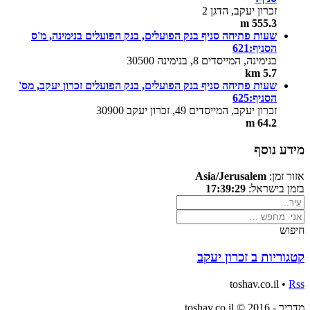
זכרון יעקב, הדגן 2
555.3 m
שעות פתיחה סניף בנק הפועלים, בנק הפועלים בנימינה, מ'ס
הסניף:621
בנימינה, המייסדים 8, בנימינה 30500
5.7 km
שעות פתיחה סניף בנק הפועלים, בנק הפועלים זכרון יעקב, מס'
הסניף:625
זכרון יעקב, המייסדים 49, זכרון יעקב 30900
64.2 m
מידע נוסף
אזור זמן:
Asia/Jerusalem
בזמן בישראל:
17:39:29
חיפוש
קטגוריות ב זכרון יעקב
toshav.co.il •
Rss
מדריך - toshav.co.il © 2016