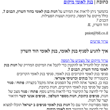
כתובת |
בנק לאומי מיקום
בהמשך ניתן לראות את המידע על
חנות בנק לאומי בהוד השרון, הבנים 7
,
כולל מיקום על המפה, כתובת ושעות הפעילות.
הבנים 7
הוד השרון
,
IL
pniot@bll.co.il
ערוך פרטים
איך להגיע לסניף בנק לאומי, בנק לאומי הוד השרון
ערוך מיקום של מצביע על המפה
אתה יכול להגדיל או להקטין כדי לקבל את המיקום המדויק של
חנות בנק
לאומי בהוד השרון, הבנים 7
.
סניפי בנק לאומי הקרובים בנק לאומי, סניפי בנק לאומי הקרובים
‏דף זה לא יכול לטעון את מפות Google כראוי.
בקטגוריה של
בנקים וכרטיסי אשראי
.
כמו כן, כאשר אתה לוחץ על הסמנים אתה מקבל בקצרה:
פתוח
/
סגור
אישור
האם האתר הזה בבעלותך?
מצב של סניפי בנק לאומי הקרובים, חנות כתובת.
על ידי לחיצה על הקישור כדי לראות מידע נוסף:
פתוח
/
סגור
מצב של
חנות,
סניפים כתובת
,
חנות מספר הטלפון
,
סניפים אנשי קשר
ותיאור
קצר של חנות.
מפה מפורטת יותר עם כל
חנות בנק לאומי סניפים ב ישראל
תוכלו למצוא
על ידי לחיצה על הקישור
בנק לאומי מיקום
.