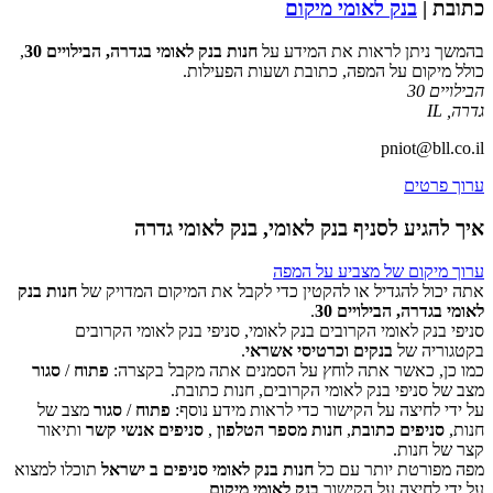
כתובת |
בנק לאומי מיקום
בהמשך ניתן לראות את המידע על
חנות בנק לאומי בגדרה, הבילויים 30
,
כולל מיקום על המפה, כתובת ושעות הפעילות.
הבילויים 30
גדרה
,
IL
pniot@bll.co.il
ערוך פרטים
איך להגיע לסניף בנק לאומי, בנק לאומי גדרה
ערוך מיקום של מצביע על המפה
אתה יכול להגדיל או להקטין כדי לקבל את המיקום המדויק של
חנות בנק
לאומי בגדרה, הבילויים 30
.
סניפי בנק לאומי הקרובים בנק לאומי, סניפי בנק לאומי הקרובים
‏דף זה לא יכול לטעון את מפות Google כראוי.
בקטגוריה של
בנקים וכרטיסי אשראי
.
כמו כן, כאשר אתה לוחץ על הסמנים אתה מקבל בקצרה:
פתוח
/
סגור
אישור
האם האתר הזה בבעלותך?
מצב של סניפי בנק לאומי הקרובים, חנות כתובת.
על ידי לחיצה על הקישור כדי לראות מידע נוסף:
פתוח
/
סגור
מצב של
חנות,
סניפים כתובת
,
חנות מספר הטלפון
,
סניפים אנשי קשר
ותיאור
קצר של חנות.
מפה מפורטת יותר עם כל
חנות בנק לאומי סניפים ב ישראל
תוכלו למצוא
על ידי לחיצה על הקישור
בנק לאומי מיקום
.