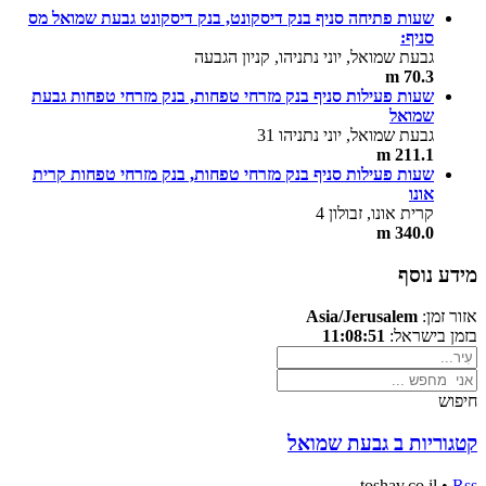
שעות פתיחה סניף בנק דיסקונט, בנק דיסקונט גבעת שמואל מס
סניף:
גבעת שמואל, יוני נתניהו, קניון הגבעה
70.3 m
שעות פעילות סניף בנק מזרחי טפחות, בנק מזרחי טפחות גבעת
שמואל
גבעת שמואל, יוני נתניהו 31
211.1 m
שעות פעילות סניף בנק מזרחי טפחות, בנק מזרחי טפחות קרית
אונו
קרית אונו, זבולון 4
340.0 m
מידע נוסף
אזור זמן:
Asia/Jerusalem
בזמן בישראל:
11:08:51
חיפוש
קטגוריות ב גבעת שמואל
toshav.co.il •
Rss