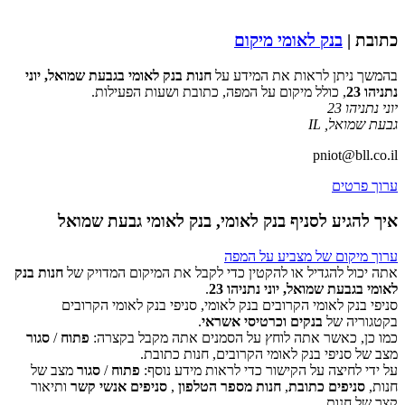
כתובת |
בנק לאומי מיקום
בהמשך ניתן לראות את המידע על
חנות בנק לאומי בגבעת שמואל, יוני
נתניהו 23
, כולל מיקום על המפה, כתובת ושעות הפעילות.
יוני נתניהו 23
גבעת שמואל
,
IL
pniot@bll.co.il
ערוך פרטים
איך להגיע לסניף בנק לאומי, בנק לאומי גבעת שמואל
ערוך מיקום של מצביע על המפה
אתה יכול להגדיל או להקטין כדי לקבל את המיקום המדויק של
חנות בנק
לאומי בגבעת שמואל, יוני נתניהו 23
.
סניפי בנק לאומי הקרובים בנק לאומי, סניפי בנק לאומי הקרובים
‏דף זה לא יכול לטעון את מפות Google כראוי.
בקטגוריה של
בנקים וכרטיסי אשראי
.
כמו כן, כאשר אתה לוחץ על הסמנים אתה מקבל בקצרה:
פתוח
/
סגור
אישור
האם האתר הזה בבעלותך?
מצב של סניפי בנק לאומי הקרובים, חנות כתובת.
על ידי לחיצה על הקישור כדי לראות מידע נוסף:
פתוח
/
סגור
מצב של
חנות,
סניפים כתובת
,
חנות מספר הטלפון
,
סניפים אנשי קשר
ותיאור
קצר של חנות.