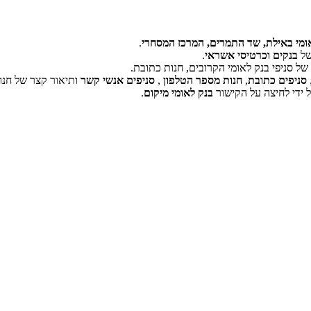
ומי באילת, שד התמרים, המרכז המסחרי
.
של
בנקים וכרטיסי אשראי
.
ל סניפי בנק לאומי הקרובים, חנות כתובת.
‏דף זה לא יכול לטעון את מפות Google כראוי.
סניפים כתובת
,
חנות מספר הטלפון
,
סניפים אנשי קשר
ותיאור קצר של חנו
 ידי לחיצה על הקישור
בנק לאומי מיקום
.
אישור
האם האתר הזה בבעלותך?