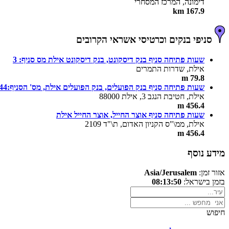
דימונה, המרכז המסחרי
167.9 km
סניפי בנקים וכרטיסי אשראי הקרובים
שעות פתיחה סניף בנק דיסקונט, בנק דיסקונט אילת מס סניף: 3
אילת, שדרות התמרים
79.8 m
שעות פתיחה סניף בנק הפועלים, בנק הפועלים אילת, מס' הסניף:644
אילת, חטיבת הנגב 3, אילת 88000
456.4 m
שעות פתיחה סניף אוצר החייל, אוצר החייל אילת
אילת, ממ\"ס הקניון האדום, ת\"ד 2109
456.4 m
מידע נוסף
אזור זמן:
Asia/Jerusalem
בזמן בישראל:
08:13:50
חיפוש