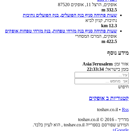
אופקים, הרצל 11, אופקים 87520
332.5 m
שעות פתיחה סניף בנק הפועלים, בנק הפועלים נתיבות
נתיבות, קניון לביא
12.3 km
שעות פתיחה סניף בנק מזרחי טפחות, בנק מזרחי טפחות אופקים
אופקים, המרכז המסחרי
422.5 m
מידע נוסף
אזור זמן:
Asia/Jerusalem
בזמן בישראל:
22:33:34
חיפוש
קטגוריות ב אופקים
toshav.co.il •
Rss
מדריך - toshav.co.il © 2016
המידע שפורסם בספרייה toshav.co.il , הוא לעיון בלבד.
Google+