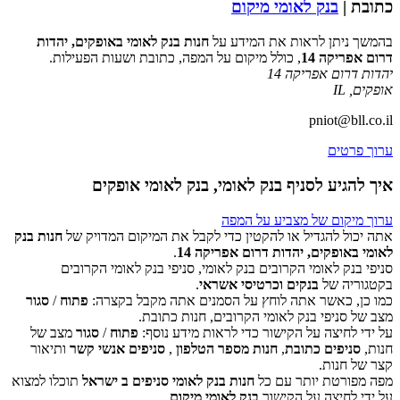
כתובת |
בנק לאומי מיקום
בהמשך ניתן לראות את המידע על
חנות בנק לאומי באופקים, יהדות
דרום אפריקה 14
, כולל מיקום על המפה, כתובת ושעות הפעילות.
יהדות דרום אפריקה 14
אופקים
,
IL
pniot@bll.co.il
ערוך פרטים
איך להגיע לסניף בנק לאומי, בנק לאומי אופקים
ערוך מיקום של מצביע על המפה
אתה יכול להגדיל או להקטין כדי לקבל את המיקום המדויק של
חנות בנק
לאומי באופקים, יהדות דרום אפריקה 14
.
סניפי בנק לאומי הקרובים בנק לאומי, סניפי בנק לאומי הקרובים
‏דף זה לא יכול לטעון את מפות Google כראוי.
בקטגוריה של
בנקים וכרטיסי אשראי
.
כמו כן, כאשר אתה לוחץ על הסמנים אתה מקבל בקצרה:
פתוח
/
סגור
אישור
האם האתר הזה בבעלותך?
מצב של סניפי בנק לאומי הקרובים, חנות כתובת.
על ידי לחיצה על הקישור כדי לראות מידע נוסף:
פתוח
/
סגור
מצב של
חנות,
סניפים כתובת
,
חנות מספר הטלפון
,
סניפים אנשי קשר
ותיאור
קצר של חנות.
מפה מפורטת יותר עם כל
חנות בנק לאומי סניפים ב ישראל
תוכלו למצוא
על ידי לחיצה על הקישור
בנק לאומי מיקום
.